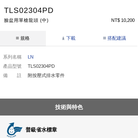
TLS02304PD
臉盆用單槍龍頭 (中)
NT$ 10,200
規格
下載
搭配建議
系列名稱
LN
產品型號
TLS02304PD
備 註
附按壓式排水零件
技術與特色
普級省水標章