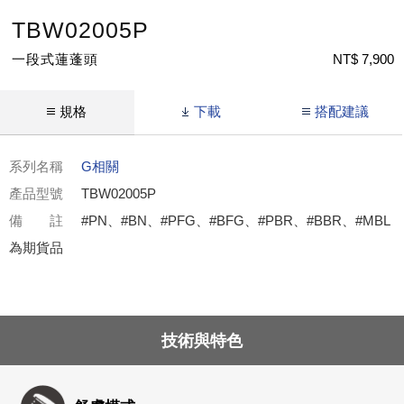
TBW02005P
一段式蓮蓬頭
NT$ 7,900
規格
下載
搭配建議
系列名稱
G相關
產品型號
TBW02005P
備 註
#PN、#BN、#PFG、#BFG、#PBR、#BBR、#MBL
為期貨品
技術與特色