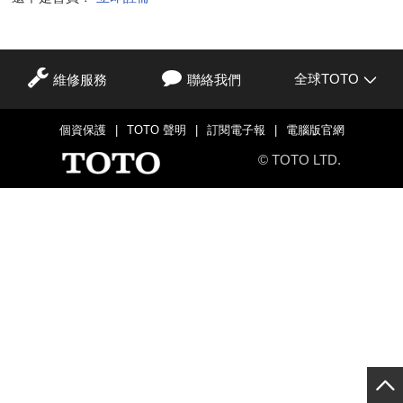
全球TOTO
維修服務
聯絡我們
個資保護
|
TOTO 聲明
|
訂閱電子報
|
電腦版官網
© TOTO LTD.