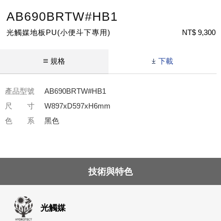
AB690BRTW#HB1
光觸媒地板PU(小便斗下專用)
NT$ 9,300
規格
下載
產品型號
AB690BRTW#HB1
尺 寸
W897xD597xH6mm
色 系
黑色
技術與特色
光觸媒