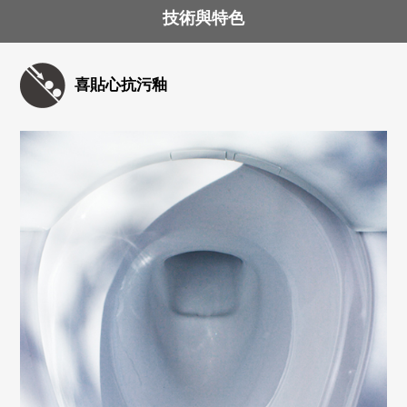
技術與特色
喜貼心抗污釉