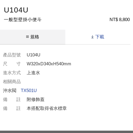
U104U
一般型壁掛小便斗
NT$ 8,800
規格
下載
產品型號
U104U
尺 寸
W320xD340xH540mm
進水方式
上進水
相關商品
沖水閥
TX501U
備 註
附修飾蓋
備 註
本搭配取得省水標章