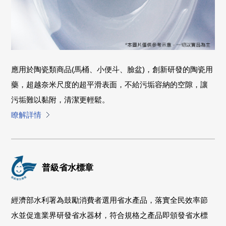
應用於陶瓷類商品(馬桶、小便斗、臉盆)，創新研發的陶瓷用
藥，超越奈米尺度的超平滑表面，不給污垢容納的空隙，讓
污垢難以黏附，清潔更輕鬆。
瞭解詳情
普級省水標章
經濟部水利署為鼓勵消費者選用省水產品，落實全民效率節
水並促進業界研發省水器材，符合規格之產品即頒發省水標