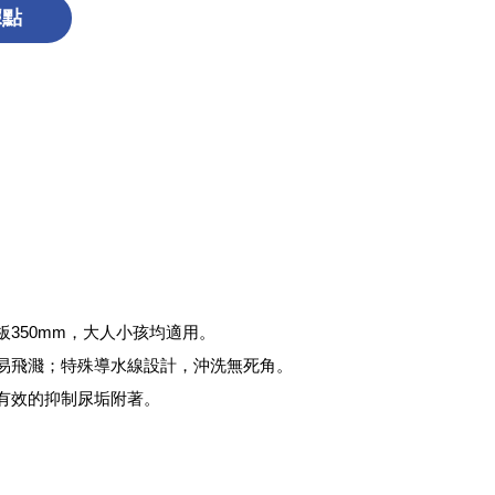
據點
350mm，大人小孩均適用。
易飛濺；特殊導水線設計，沖洗無死角。
有效的抑制尿垢附著。