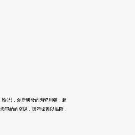
、臉盆)，創新研發的陶瓷用藥，超
污垢容納的空隙，讓污垢難以黏附，