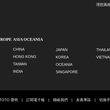
理想風
UROPE
ASIA OCEANIA
CHINA
JAPAN
THAILA
HONG KONG
KOREA
VIETN
TAIWAN
OCEANIA
INDIA
SINGAPORE
TOTO 聲明
|
訂閱電子報
|
聯絡我們
|
友善專區
|
切換