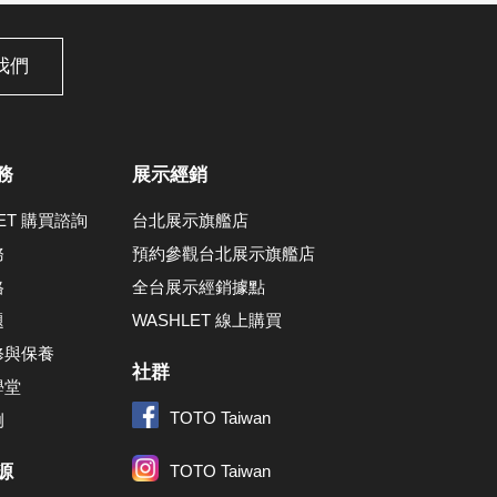
我們
務
展示經銷
LET 購買諮詢
台北展示旗艦店
務
預約參觀台北展示旗艦店
格
全台展示經銷據點
題
WASHLET 線上購買
修與保養
社群
學堂
TOTO Taiwan
例
源
TOTO Taiwan