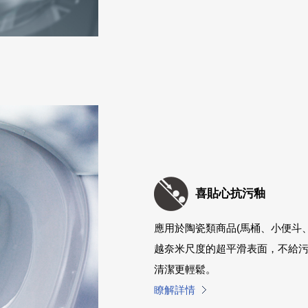
喜貼心抗污釉
應用於陶瓷類商品(馬桶、小便斗
越奈米尺度的超平滑表面，不給
清潔更輕鬆。
瞭解詳情