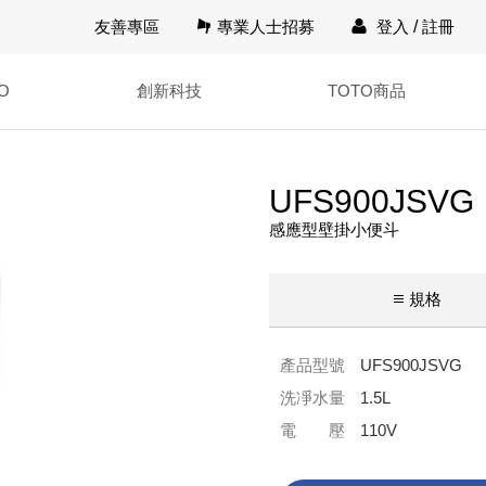
友善專區
專業人士招募
登入
/
註冊
O
創新科技
TOTO商品
UFS900JSVG
感應型壁掛小便斗
規格
產品型號
UFS900JSVG
洗凈水量
1.5L
電 壓
110V