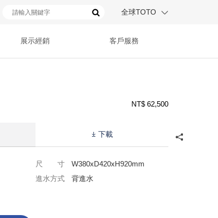
全球TOTO
展示經銷
客戶服務
NT$ 62,500
下載
尺 寸
W380xD420xH920mm
進水方式
背進水