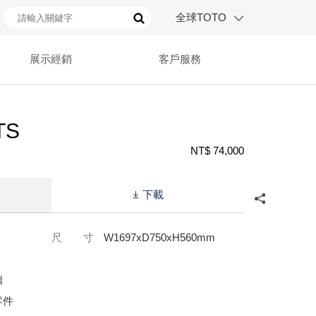
全球TOTO
展示經銷
客戶服務
TS
NT$ 74,000
下載
尺 寸
W1697xD750xH560mm
牆
零件