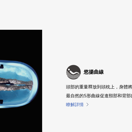
悠揚曲線
頭部的重量釋放到頭枕上，身體
最自然的S形曲線促進頸部和背部
瞭解詳情