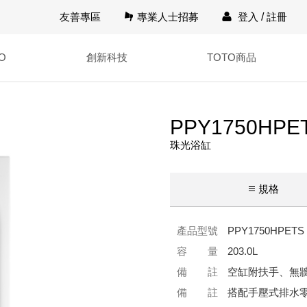
友善專區
專業人士招募
登入
/
註冊
O
創新科技
TOTO商品
PPY1750HPE
珠光浴缸
規格
產品型號
PPY1750HPETS
容 量
203.0L
備 註
空缸附扶手、無
備 註
搭配手壓式排水