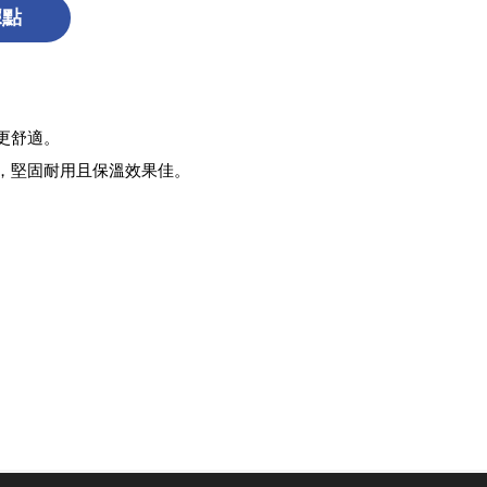
據點
更舒適。
，堅固耐用且保溫效果佳。
。