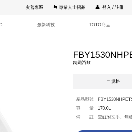
友善專區
專業人士招募
登入
/
註冊
O
創新科技
TOTO商品
FBY1530NHP
鑄鐵浴缸
規格
產品型號
FBY1530NHPET
容 量
170.0L
備 註
空缸附扶手、無