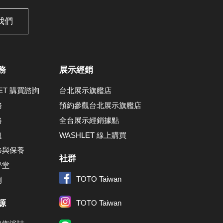
我們
務
展示經銷
LET 購買諮詢
台北展示旗艦店
務
預約參觀台北展示旗艦店
格
全台展示經銷據點
題
WASHLET 線上購買
修與保養
社群
學堂
TOTO Taiwan
例
源
TOTO Taiwan