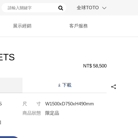
全球TOTO
展示經銷
客戶服務
ETS
NT$ 58,500
下載
S
尺 寸
W1500xD750xH490mm
商品狀態
限定品
牆