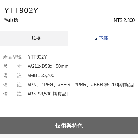
YTT902Y
毛巾環
NT$ 2,800
規格
下載
產品型號
YTT902Y
尺 寸
W211xD53xH50mm
備 註
#MBL $5,700
備 註
#PN、#PFG、#BFG、#PBR、#BBR $5,700[期貨品]
備 註
#BN $8,500[期貨品]
技術與特色