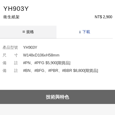
YH903Y
衛生紙架
NT$ 2,900
規格
下載
產品型號
YH903Y
尺 寸
W148xD106xH58mm
備 註
#PN、#PFG $5,900[期貨品]
備 註
#BN、#BFG、#PBR、#BBR $8,800[期貨品]
技術與特色