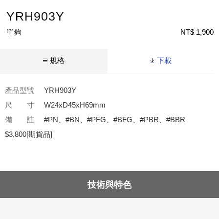
YRH903Y
單鉤
NT$ 1,900
規格
下載
產品型號
YRH903Y
尺 寸
W24xD45xH69mm
備 註
#PN、#BN、#PFG、#BFG、#PBR、#BBR
$3,800[期貨品]
技術與特色