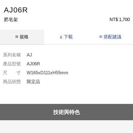
AJ06R
肥皂架
NT$ 1,700
規格
下載
搭配建議
系列名稱
AJ
產品型號
AJ06R
尺 寸
W165xD111xH55mm
商品狀態
限定品
技術與特色