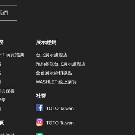
我們
務
展示經銷
LET 購買諮詢
台北展示旗艦店
務
預約參觀台北展示旗艦店
格
全台展示經銷據點
題
WASHLET 線上購買
修與保養
社群
學堂
TOTO Taiwan
例
源
TOTO Taiwan