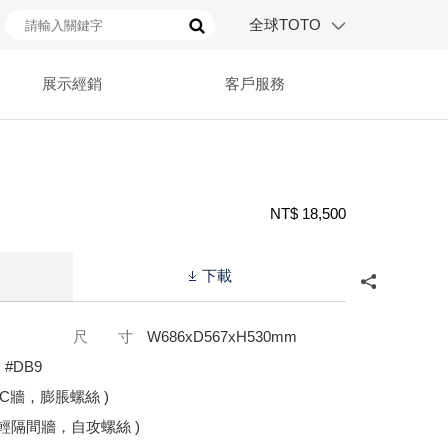
全球TOTO
展示經銷
客戶服務
NT$ 18,500
下載
尺 寸
W686xD567xH530mm
、#DB9
( RC牆，膨脹螺絲 )
1( 輕隔間牆，自攻螺絲 )