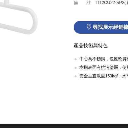
備 註
T112CU22-SP
尋找展示經銷
產品技術與特色
中心為不銹鋼，包覆軟質
樹脂表面有抗污塗層，使
安全垂直載重150kgf，水平