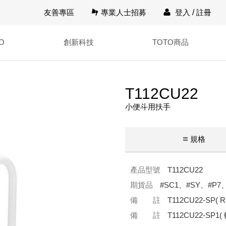
友善專區
專業人士招募
登入
/
註冊
O
創新科技
TOTO商品
T112CU22
小便斗用扶手
規格
產品型號
T112CU22
期貨品
#SC1、#SY、#P7
備 註
T112CU22-SP
備 註
T112CU22-SP