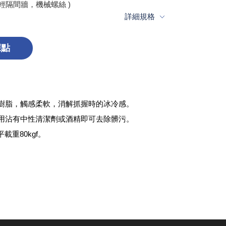
2( 輕隔間牆，機械螺絲 )
詳細規格
據點
樹脂，觸感柔軟，消解抓握時的冰冷感。
用沾有中性清潔劑或酒精即可去除髒污。
載重80kgf。