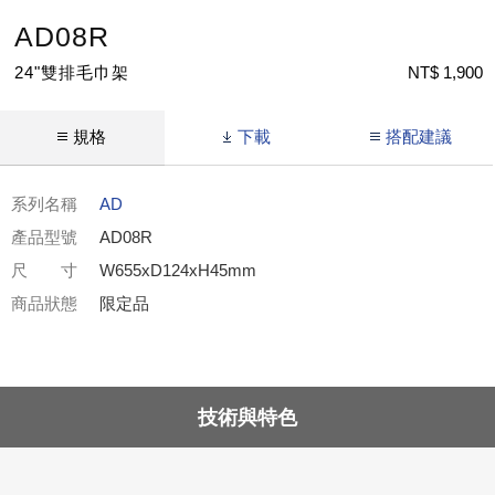
AD08R
24"雙排毛巾架
NT$ 1,900
規格
下載
搭配建議
系列名稱
AD
產品型號
AD08R
尺 寸
W655xD124xH45mm
商品狀態
限定品
技術與特色