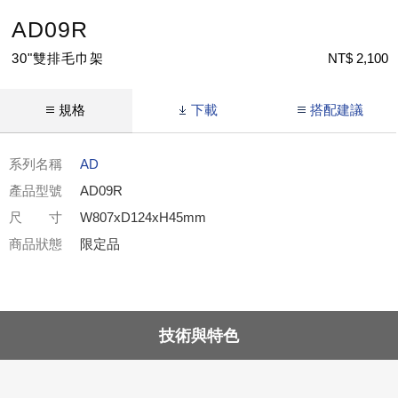
AD09R
30"雙排毛巾架
NT$ 2,100
規格
下載
搭配建議
系列名稱
AD
產品型號
AD09R
尺 寸
W807xD124xH45mm
商品狀態
限定品
技術與特色