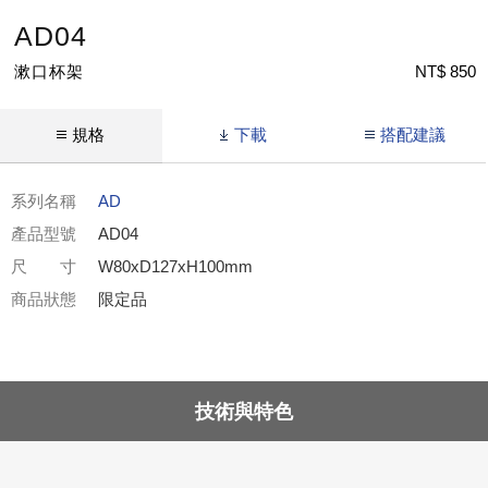
AD04
漱口杯架
NT$ 850
規格
下載
搭配建議
系列名稱
AD
產品型號
AD04
尺 寸
W80xD127xH100mm
商品狀態
限定品
技術與特色