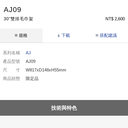
AJ09
30"雙排毛巾架
NT$ 2,600
規格
下載
搭配建議
系列名稱
AJ
產品型號
AJ09
尺 寸
W817xD148xH55mm
商品狀態
限定品
技術與特色