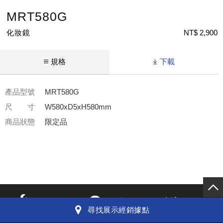
MRT580G
化妝鏡
NT$ 2,900
規格
下載
產品型號
MRT580G
尺 寸
W580xD5xH580mm
商品狀態
限定品
全球TOTO
維修服務
聯絡我們
尋找展示經銷據點