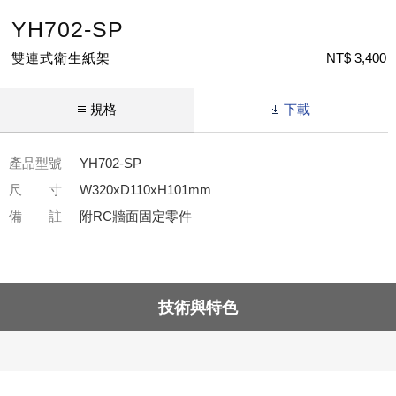
YH702-SP
雙連式衛生紙架
NT$ 3,400
規格
下載
產品型號
YH702-SP
尺 寸
W320xD110xH101mm
備 註
附RC牆面固定零件
技術與特色