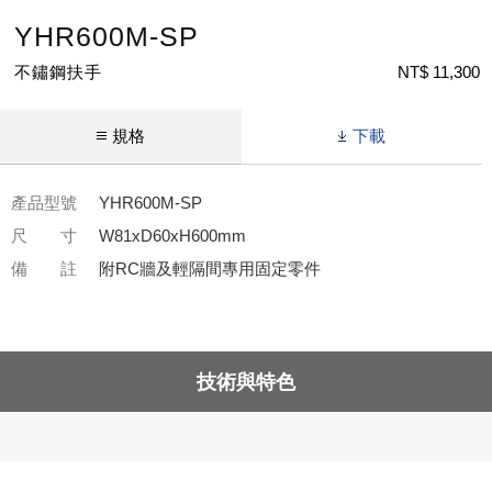
YHR600M-SP
不鏽鋼扶手
NT$ 11,300
規格
下載
產品型號
YHR600M-SP
尺 寸
W81xD60xH600mm
備 註
附RC牆及輕隔間專用固定零件
技術與特色