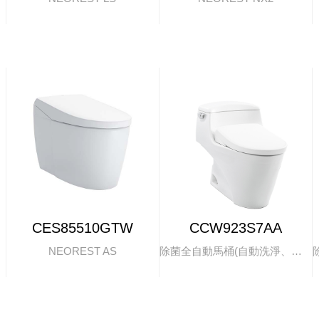
CES85510GTW
CCW923S7AA
NEOREST AS
除菌全自動馬桶(自動洗淨、掀蓋)