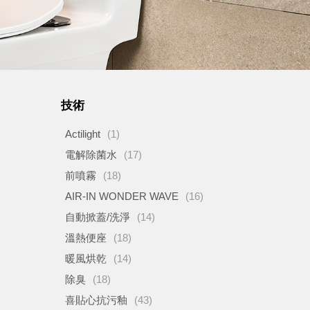
技術
Actilight
(1)
電解除菌水
(17)
前噴霧
(18)
AIR-IN WONDER WAVE
(16)
自動掀蓋/洗淨
(14)
溫熱便座
(18)
暖風烘乾
(14)
除臭
(18)
喜貼心抗污釉
(43)