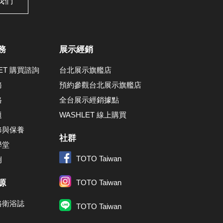
我們
務
展示經銷
LET 購買諮詢
台北展示旗艦店
務
預約參觀台北展示旗艦店
格
全台展示經銷據點
題
WASHLET 線上購買
修與保養
社群
學堂
TOTO Taiwan
例
源
TOTO Taiwan
格衛浴誌
TOTO Taiwan