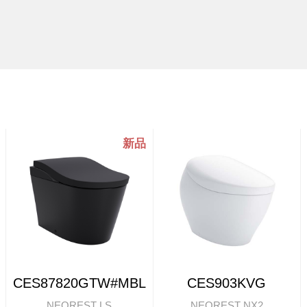
CES87820GTW#MBL
CES903KVG
NEOREST LS
NEOREST NX2