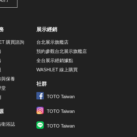
務
展示經銷
LET 購買諮詢
台北展示旗艦店
務
預約參觀台北展示旗艦店
格
全台展示經銷據點
題
WASHLET 線上購買
修與保養
社群
學堂
TOTO Taiwan
例
源
TOTO Taiwan
格衛浴誌
TOTO Taiwan