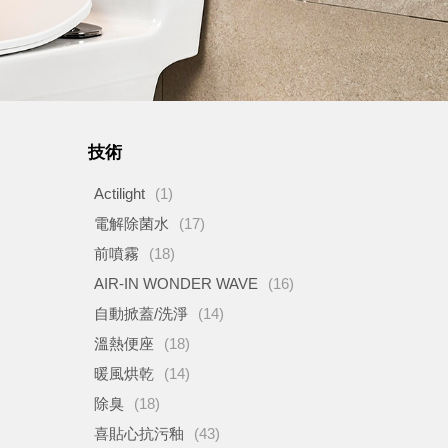
技術
Actilight
(1)
電解除菌水
(17)
前噴霧
(18)
AIR-IN WONDER WAVE
(16)
自動掀蓋/洗淨
(14)
溫熱便座
(18)
暖風烘乾
(14)
除臭
(18)
喜貼心抗污釉
(43)