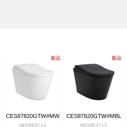
CES87820GTW#MW
CES87820GTW#MBL
NEOREST LS
NEOREST LS