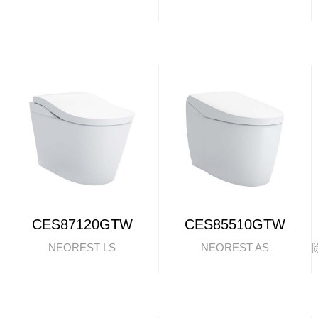
CES87120GTW
CES85510GTW
NEOREST LS
NEOREST AS