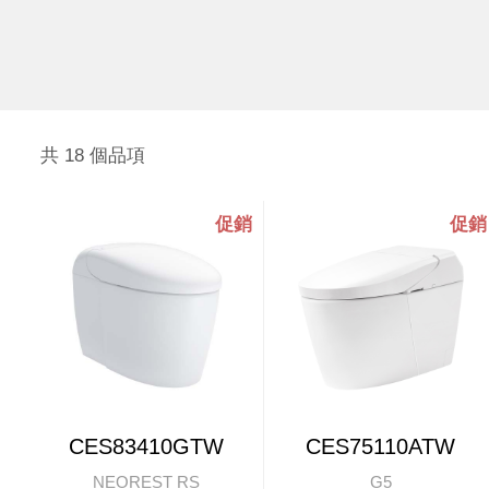
共 18 個品項
CES83410GTW
CES75110ATW
NEOREST RS
G5