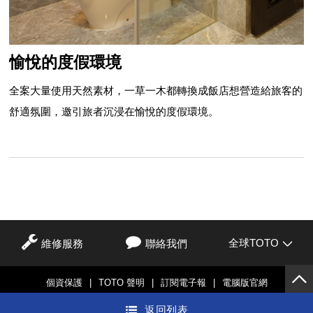
愉悅的度假環境
全案大量使用天然素材，一草一木都轉換成飯店想營造給旅客的
舒適氛圍，邀引旅者沉浸在愉悅的度假環境。
全球TOTO
維修服務
聯絡我們
個資保護
|
TOTO 聲明
|
訂閱電子報
|
電腦版官網
© TOTO LTD.
返回列表