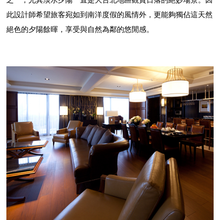
此設計師希望旅客宛如到南洋度假的風情外，更能夠獨佔這天然
絕色的夕陽餘暉，享受與自然為鄰的悠閒感。