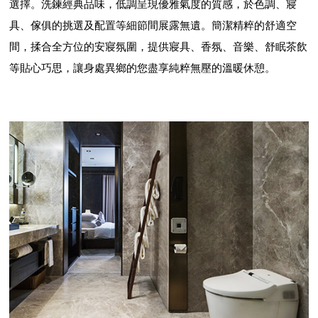
選擇。洗鍊經典品味，低調呈現優雅氣度的質感，於色調、寢
具、傢俱的挑選及配置等細節間展露無遺。簡潔精粹的舒適空
間，揉合全方位的安寢氛圍，提供寢具、香氛、音樂、舒眠茶飲
等貼心巧思，讓身處異鄉的您盡享純粹無壓的溫暖休憩。