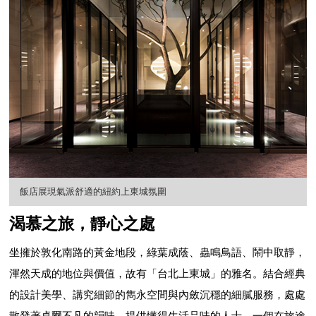
飯店展現氣派舒適的紐約上東城氛圍
渴慕之旅，靜心之處
坐擁於敦化南路的黃金地段，綠葉成蔭、蟲鳴鳥語、鬧中取靜，
渾然天成的地位與價值，故有「台北上東城」的雅名。結合經典
的設計美學、講究細節的雋永空間與內斂沉穩的細膩服務，處處
散發著卓爾不凡的韻味，提供懂得生活品味的人士，一個在旅途