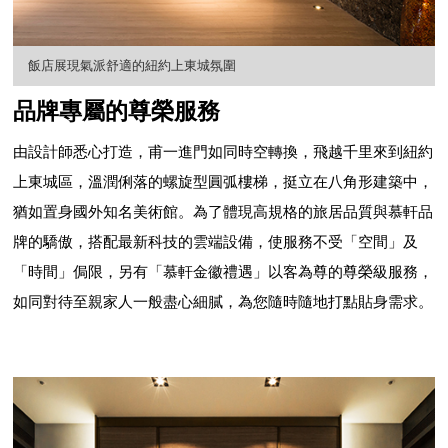
飯店展現氣派舒適的紐約上東城氛圍
品牌專屬的尊榮服務
由設計師悉心打造，甫一進門如同時空轉換，飛越千里來到紐約
上東城區，溫潤俐落的螺旋型圓弧樓梯，挺立在八角形建築中，
猶如置身國外知名美術館。為了體現高規格的旅居品質與慕軒品
牌的驕傲，搭配最新科技的雲端設備，使服務不受「空間」及
「時間」侷限，另有「慕軒金徽禮遇」以客為尊的尊榮級服務，
如同對待至親家人一般盡心細膩，為您隨時隨地打點貼身需求。