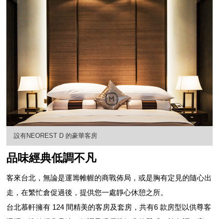
設有NEOREST D 的豪華客房
品味經典低調不凡
客來台北，無論是運籌帷幄的商戰佈局，或是胸有定見的隨心出
走，在繁忙倉促過後，提供您一處靜心休憩之所。
台北慕軒擁有 124 間精美的客房及套房，共有6 款房型以供尊客