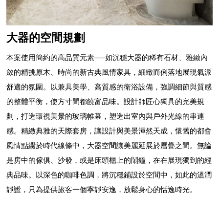
大器的空間規劃
本案使用簡約的高品質元素──如沉穩大器的稀有石材、雅緻內
斂的精挑原木、時尚的新古典風情家具，細緻而俐落地展現氣派
舒適的氛圍。以兼具美學、高質感的衛浴設備，強調細節與質感
的整體平衡，使方寸間都饒富品味。設計師匠心獨具的完美規
劃，打造環視美景的玻璃帷幕，塑造出室內與戶外光線的串連
感。精緻典雅的天際套房，讓設計與美景渾然天成，懷舊的都會
風情點綴於時代線條中，大器空間讓美麗延展於層疊之間。無論
是房中的傢俱、沙發，或是床頭櫃上的鬧鐘，在在展現獨到的經
典品味。以深色的咖啡色調，將沉穩鋪設於空間中，如此的溫潤
靜謐，只為提供旅客一個寧靜安逸，放鬆身心的恬逸時光。