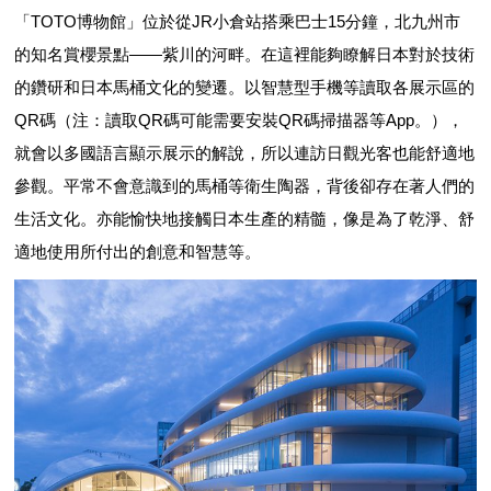
「TOTO博物館」位於從JR小倉站搭乘巴士15分鐘，北九州市
的知名賞櫻景點——紫川的河畔。在這裡能夠瞭解日本對於技術
的鑽研和日本馬桶文化的變遷。以智慧型手機等讀取各展示區的
QR碼（注：讀取QR碼可能需要安裝QR碼掃描器等App。），
就會以多國語言顯示展示的解說，所以連訪日觀光客也能舒適地
參觀。平常不會意識到的馬桶等衛生陶器，背後卻存在著人們的
生活文化。亦能愉快地接觸日本生產的精髓，像是為了乾淨、舒
適地使用所付出的創意和智慧等。