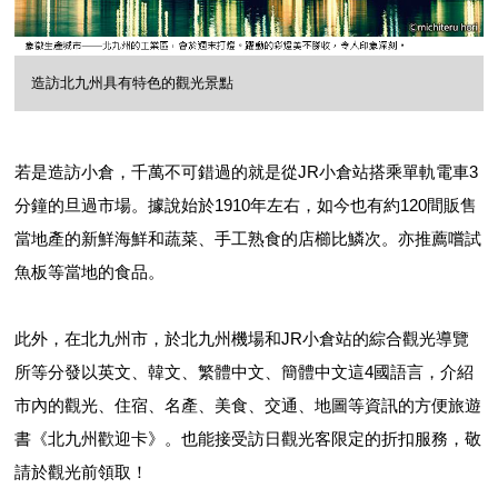
造訪北九州具有特色的觀光景點
若是造訪小倉，千萬不可錯過的就是從JR小倉站搭乘單軌電車3
分鐘的旦過市場。據說始於1910年左右，如今也有約120間販售
當地產的新鮮海鮮和蔬菜、手工熟食的店櫛比鱗次。亦推薦嚐試
魚板等當地的食品。
此外，在北九州市，於北九州機場和JR小倉站的綜合觀光導覽
所等分發以英文、韓文、繁體中文、簡體中文這4國語言，介紹
市內的觀光、住宿、名產、美食、交通、地圖等資訊的方便旅遊
書《北九州歡迎卡》。也能接受訪日觀光客限定的折扣服務，敬
請於觀光前領取！