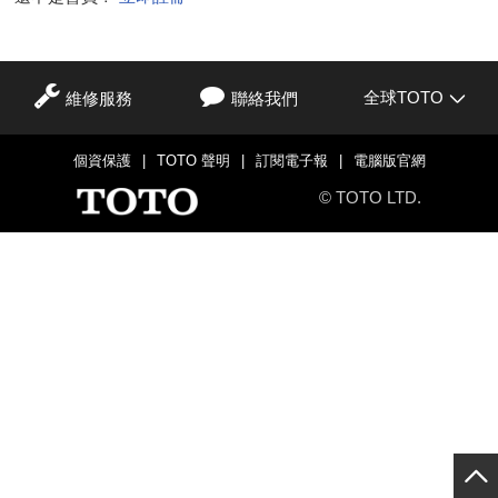
全球TOTO
維修服務
聯絡我們
個資保護
|
TOTO 聲明
|
訂閱電子報
|
電腦版官網
© TOTO LTD.