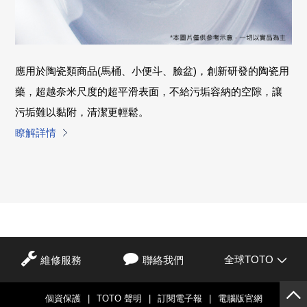
應用於陶瓷類商品(馬桶、小便斗、臉盆)，創新研發的陶瓷用
藥，超越奈米尺度的超平滑表面，不給污垢容納的空隙，讓
污垢難以黏附，清潔更輕鬆。
瞭解詳情
全球TOTO
維修服務
聯絡我們
個資保護
|
TOTO 聲明
|
訂閱電子報
|
電腦版官網