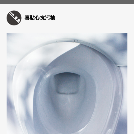
喜貼心抗污釉