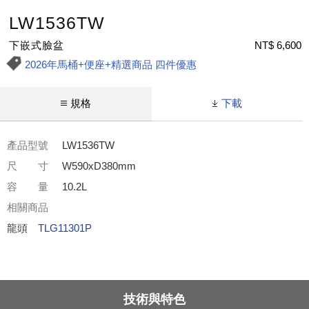
LW1536TW
下嵌式臉盆
NT$ 6,600
2026年馬桶+便座+精選商品 四件優惠
規格
下載
產品型號
LW1536TW
尺 寸
W590xD380mm
容 量
10.2L
相關商品
龍頭
TLG11301P
技術與特色