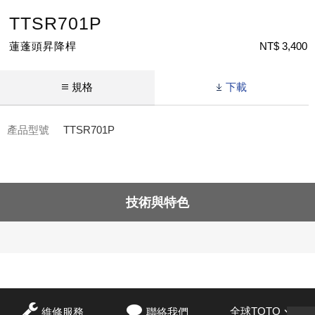
TTSR701P
蓮蓬頭昇降桿
NT$ 3,400
規格
下載
產品型號
TTSR701P
技術與特色
全球TOTO
維修服務
聯絡我們