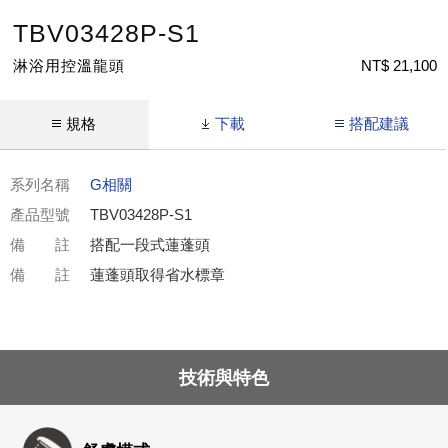
TBV03428P-S1
淋浴用控溫龍頭
NT$ 21,100
規格
下載
搭配建議
系列名稱
G相關
產品型號
TBV03428P-S1
備 註
搭配一段式蓮蓬頭
備 註
蓮蓬頭取得省水標章
技術與特色