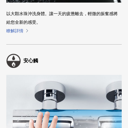
以大顆水珠沖洗身體。讓一天的疲憊離去，輕微的振奮感將
給您全新的感受。
瞭解詳情
安心觸