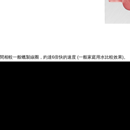
相較一般蠟製線圈，約達6倍快的速度 (一般家庭用水比較效果)。