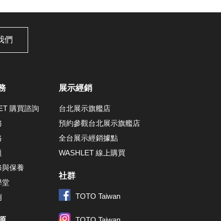
我們
務
展示經銷
LET 購買諮詢
台北展示旗艦店
務
預約參觀台北展示旗艦店
格
全台展示經銷據點
題
WASHLET 線上購買
修與保養
社群
學堂
TOTO Taiwan
例
源
TOTO Taiwan