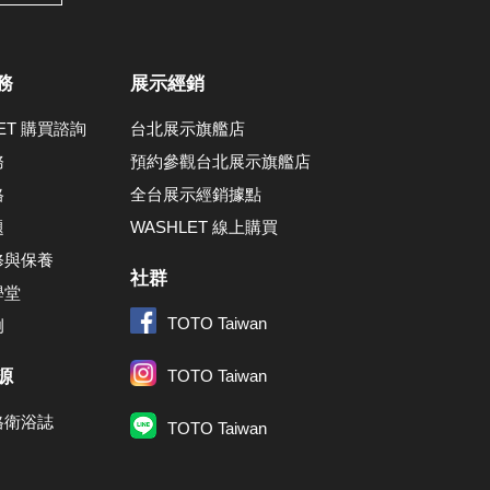
務
展示經銷
LET 購買諮詢
台北展示旗艦店
務
預約參觀台北展示旗艦店
格
全台展示經銷據點
題
WASHLET 線上購買
修與保養
社群
學堂
TOTO Taiwan
例
源
TOTO Taiwan
格衛浴誌
TOTO Taiwan