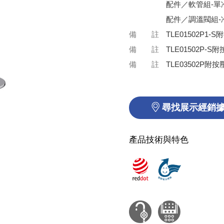
配件／軟管組-單冷
配件／調溫閥組-冷熱
備 註
TLE01502P1
備 註
TLE01502P-
備 註
TLE03502P附
尋找展示經銷
產品技術與特色