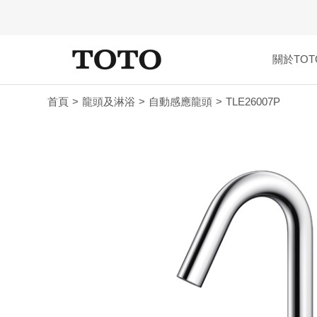
關於TOT
首頁
龍頭及淋浴
自動感應龍頭
TLE26007P