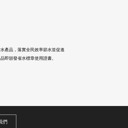
省水產品，落實全民效率節水並促進
產品即頒發省水標章使用證書。
我們