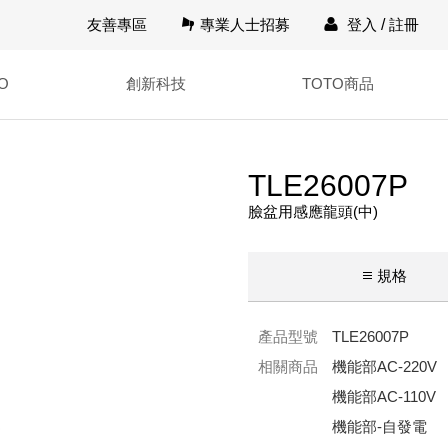
友善專區
專業人士招募
登入
/
註冊
O
創新科技
TOTO商品
TLE26007P
臉盆用感應龍頭(中)
規格
產品型號
TLE26007P
相關商品
機能部AC-220V T
機能部AC-110V T
機能部-自發電 T