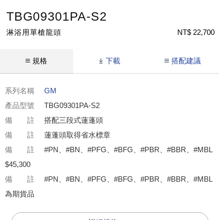
TBG09301PA-S2
淋浴用單槍龍頭
NT$ 22,700
規格
下載
搭配建議
系列名稱
GM
產品型號
TBG09301PA-S2
備 註
搭配三段式蓮蓬頭
備 註
蓮蓬頭取得省水標章
備 註
#PN、#BN、#PFG、#BFG、#PBR、#BBR、#MBL
$45,300
備 註
#PN、#BN、#PFG、#BFG、#PBR、#BBR、#MBL
為期貨品