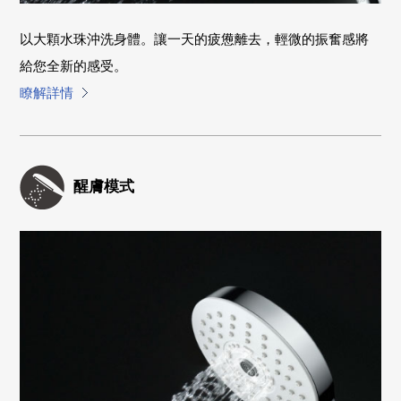
以大顆水珠沖洗身體。讓一天的疲憊離去，輕微的振奮感將
給您全新的感受。
瞭解詳情
醒膚模式