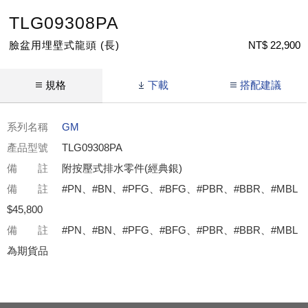
TLG09308PA
臉盆用埋壁式龍頭 (長)
NT$ 22,900
規格
下載
搭配建議
系列名稱
GM
產品型號
TLG09308PA
備 註
附按壓式排水零件(經典銀)
備 註
#PN、#BN、#PFG、#BFG、#PBR、#BBR、#MBL
$45,800
備 註
#PN、#BN、#PFG、#BFG、#PBR、#BBR、#MBL
為期貨品