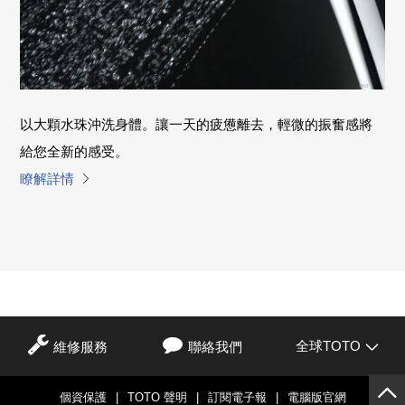
以大顆水珠沖洗身體。讓一天的疲憊離去，輕微的振奮感將
給您全新的感受。
瞭解詳情
全球TOTO
維修服務
聯絡我們
個資保護
|
TOTO 聲明
|
訂閱電子報
|
電腦版官網