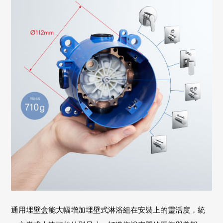
通用埋壁盒能大幅增加埋壁式淋浴組在安裝上的靈活度，統