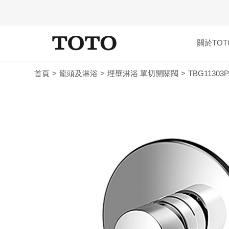
關於TOT
首頁
龍頭及淋浴
埋壁淋浴 單切開關閥
TBG11303