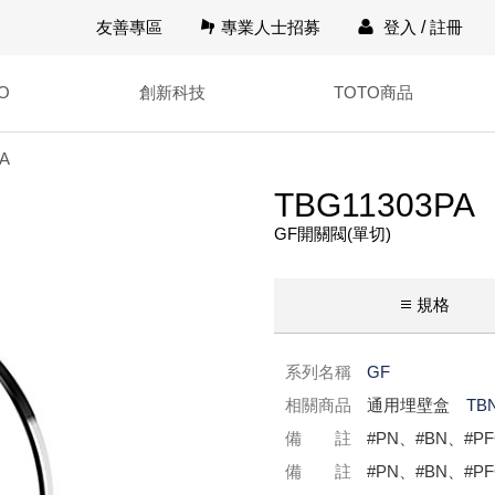
友善專區
專業人士招募
登入
/
註冊
O
創新科技
TOTO商品
PA
TBG11303PA
GF開關閥(單切)
規格
系列名稱
GF
相關商品
通用埋壁盒
TB
備 註
#PN、#BN、#PF
備 註
#PN、#BN、#P