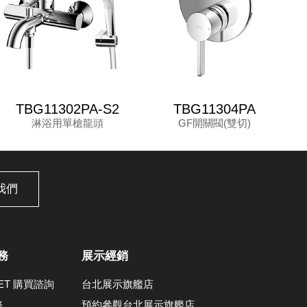
TBG11302PA-S2
TBG11304PA
淋浴用單槍龍頭
GF開關閥(雙切)
我們
務
展示經銷
LET 購買諮詢
台北展示旗艦店
務
預約參觀台北展示旗艦店