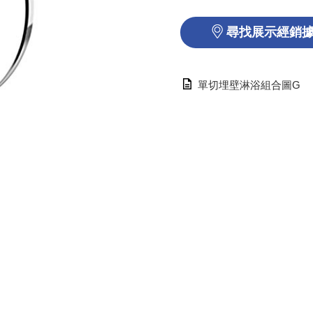
尋找展示經銷
單切埋壁淋浴組合圖G