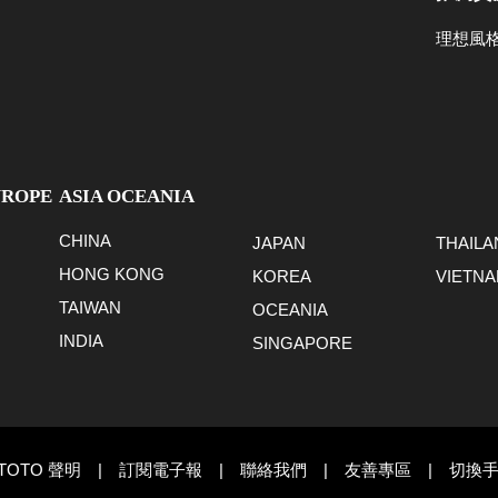
理想風
UROPE
ASIA OCEANIA
CHINA
JAPAN
THAILA
HONG KONG
KOREA
VIETN
TAIWAN
OCEANIA
INDIA
SINGAPORE
TOTO 聲明
|
訂閱電子報
|
聯絡我們
|
友善專區
|
切換