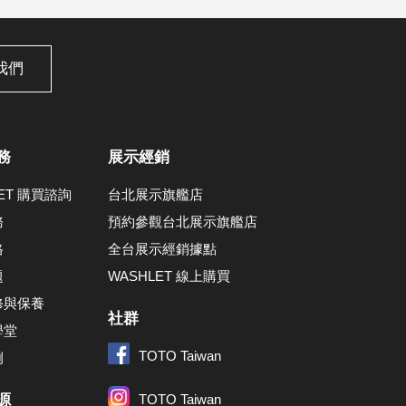
我們
務
展示經銷
LET 購買諮詢
台北展示旗艦店
務
預約參觀台北展示旗艦店
格
全台展示經銷據點
題
WASHLET 線上購買
修與保養
社群
學堂
TOTO Taiwan
例
源
TOTO Taiwan