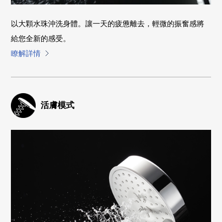
以大顆水珠沖洗身體。讓一天的疲憊離去，輕微的振奮感將
給您全新的感受。
瞭解詳情
活膚模式