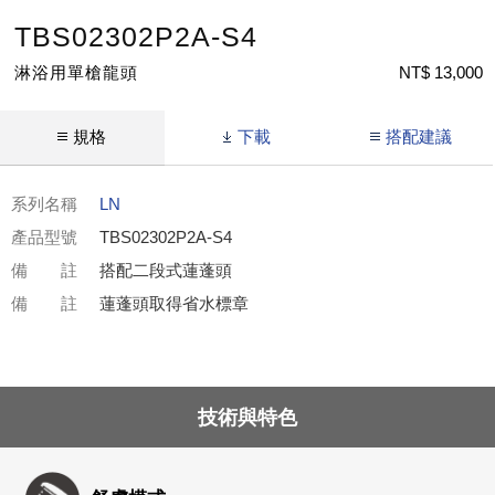
TBS02302P2A-S4
淋浴用單槍龍頭
NT$ 13,000
規格
下載
搭配建議
系列名稱
LN
產品型號
TBS02302P2A-S4
備 註
搭配二段式蓮蓬頭
備 註
蓮蓬頭取得省水標章
技術與特色