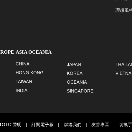
理想風
UROPE
ASIA OCEANIA
CHINA
JAPAN
THAILA
HONG KONG
KOREA
VIETN
TAIWAN
OCEANIA
INDIA
SINGAPORE
TOTO 聲明
|
訂閱電子報
|
聯絡我們
|
友善專區
|
切換