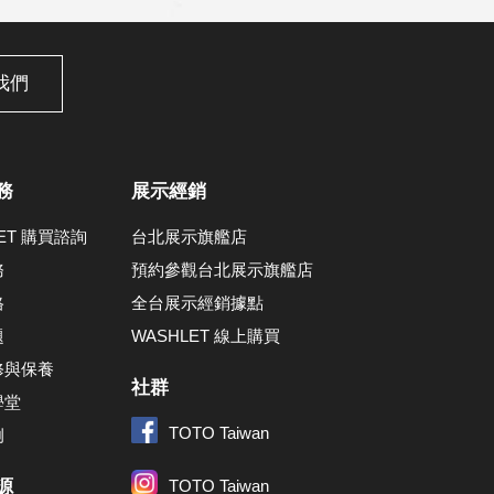
我們
務
展示經銷
LET 購買諮詢
台北展示旗艦店
務
預約參觀台北展示旗艦店
格
全台展示經銷據點
題
WASHLET 線上購買
修與保養
社群
學堂
TOTO Taiwan
例
源
TOTO Taiwan