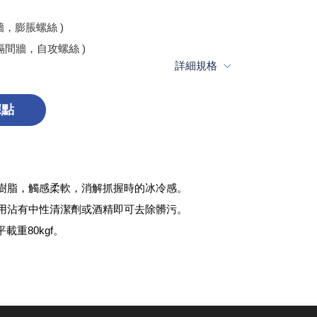
RC牆，膨脹螺絲 )
 輕隔間牆，自攻螺絲 )
詳細規格
據點
樹脂，觸感柔軟，消解抓握時的冰冷感。
用沾有中性清潔劑或酒精即可去除髒污。
載重80kgf。