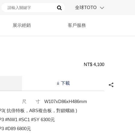
全球TOTO
展示經銷
客戶服務
NT$ 4,100
下載
尺 寸
W107xD86xH486mm
SP3( 抗倍特板，ABS複合板，對鎖螺絲 )
3 #NW1 #SC1 #SY 6300元
3 #D89 6800元