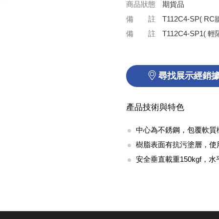
商品狀態
期貨品
備 註
T112C4-SP( 
備 註
T112C4-SP1(
尋找展示經銷
產品技術與特色
中心為不銹鋼，包覆軟質
樹脂表面有抗污塗層，使
安全垂直載重150kgf，水平