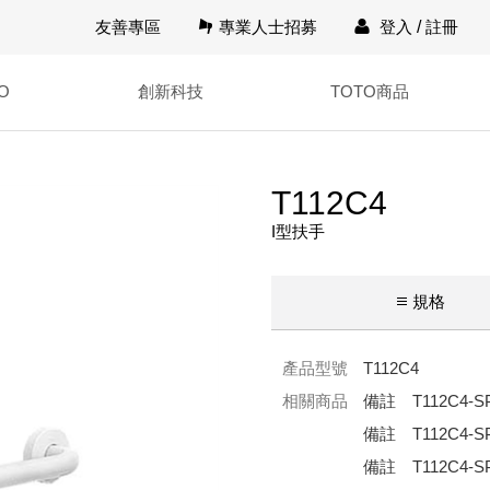
友善專區
專業人士招募
登入
/
註冊
O
創新科技
TOTO商品
T112C4
I型扶手
規格
產品型號
T112C4
相關商品
備註 T112C4-
備註 T112C4-SP
備註 T112C4-SP