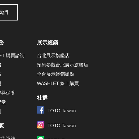
我們
務
展示經銷
LET 購買諮詢
台北展示旗艦店
務
預約參觀台北展示旗艦店
格
全台展示經銷據點
題
WASHLET 線上購買
修與保養
社群
學堂
TOTO Taiwan
例
源
TOTO Taiwan
格衛浴誌