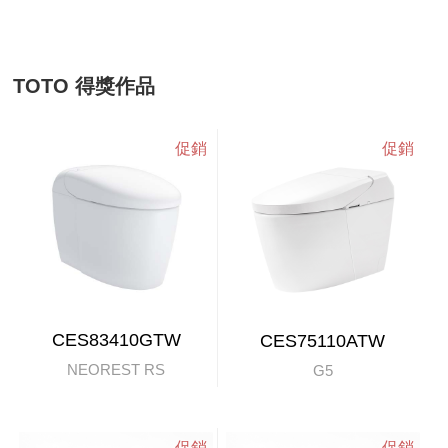
TOTO 得獎作品
CES83410GTW
CES75110ATW
NEOREST RS
G5