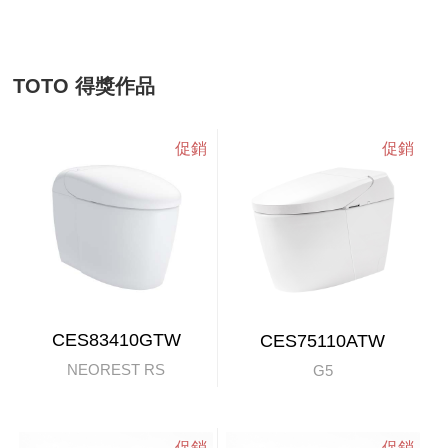
TOTO 得獎作品
CES83410GTW
CES75110ATW
NEOREST RS
G5