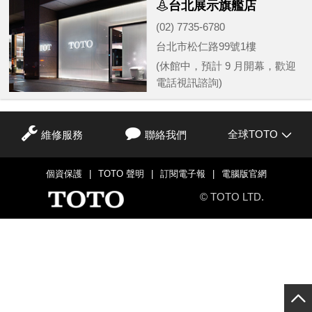
台北展示旗艦店
(02) 7735-6780
台北市松仁路99號1樓
(休館中，預計 9 月開幕，歡迎
電話視訊諮詢)
全球TOTO
維修服務
聯絡我們
個資保護
|
TOTO 聲明
|
訂閱電子報
|
電腦版官網
© TOTO LTD.