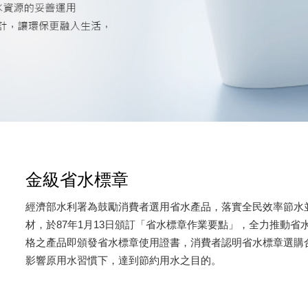
金級省水標章
經濟部水利署為鼓勵消費者選用省水產品，落實全民效率節水
材，於87年1月13日頒訂「省水標章作業要點」，全力推動省
格之產品即頒發省水標章使用證書，消費者認明省水標章選購
影響原用水習慣下，達到節約用水之目的。