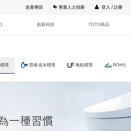
友善專區
專業人士招募
登入
/
註冊
O
創新科技
TOTO商品
水標章
普級省水標章
無鉛標章
ROHS