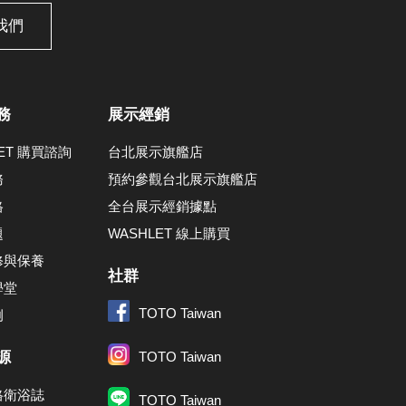
我們
務
展示經銷
LET 購買諮詢
台北展示旗艦店
務
預約參觀台北展示旗艦店
格
全台展示經銷據點
題
WASHLET 線上購買
修與保養
社群
學堂
TOTO Taiwan
例
源
TOTO Taiwan
格衛浴誌
TOTO Taiwan