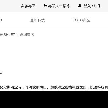
友善專區
專業人士招募
登入
/
註冊
O
創新科技
TOTO商品
ASHLET
濾網清潔
味
於定期清潔時，可將濾網抽出、加以清潔後擦乾並放回，以維持脫