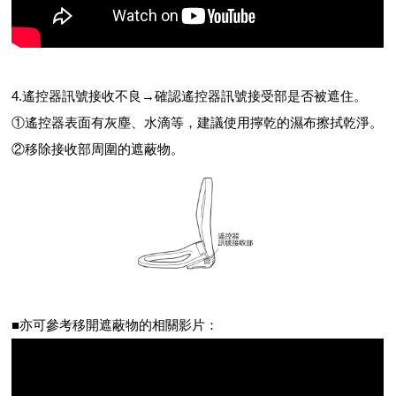
4.遙控器訊號接收不良→確認遙控器訊號接受部是否被遮住。
①遙控器表面有灰塵、水滴等，建議使用擰乾的濕布擦拭乾淨。
②移除接收部周圍的遮蔽物。
■亦可參考移開遮蔽物的相關影片：