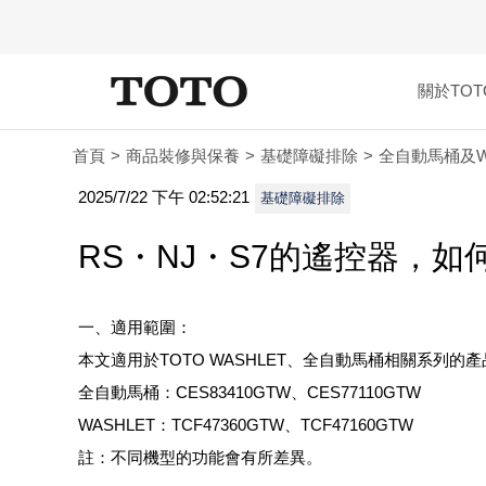
關於TOT
首頁
商品裝修與保養
基礎障礙排除
全自動馬桶及W
2025/7/22 下午 02:52:21
基礎障礙排除
RS・NJ・S7的遙控器，如
一、適用範圍：
本文適用於TOTO WASHLET、全自動馬桶相關系列的
全自動馬桶：CES83410GTW、CES77110GTW
WASHLET：TCF47360GTW、TCF47160GTW
註：不同機型的功能會有所差異。