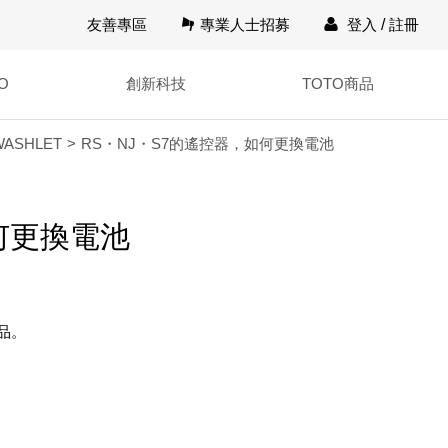
友善專區
專業人士招募
登入
/
註冊
O
創新科技
TOTO商品
ASHLET
RS・NJ・S7的遙控器，如何更換電池
何更換電池
產品。