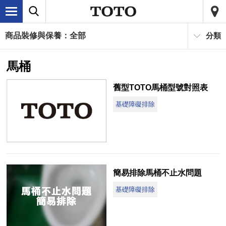
商品裝修與保養：全部
分類
馬桶
舊型TOTO馬桶型號對照表
基礎障礙排除
簡易排除馬桶不止水問題
基礎障礙排除