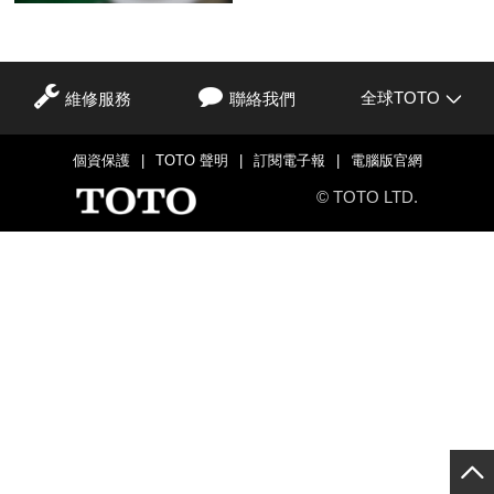
全球TOTO
維修服務
聯絡我們
個資保護
|
TOTO 聲明
|
訂閱電子報
|
電腦版官網
© TOTO LTD.