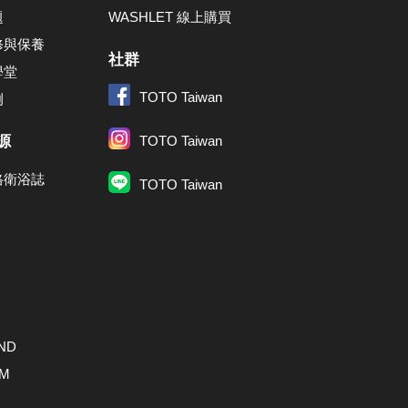
題
WASHLET 線上購買
修與保養
社群
學堂
TOTO Taiwan
例
源
TOTO Taiwan
格衛浴誌
TOTO Taiwan
ND
AM