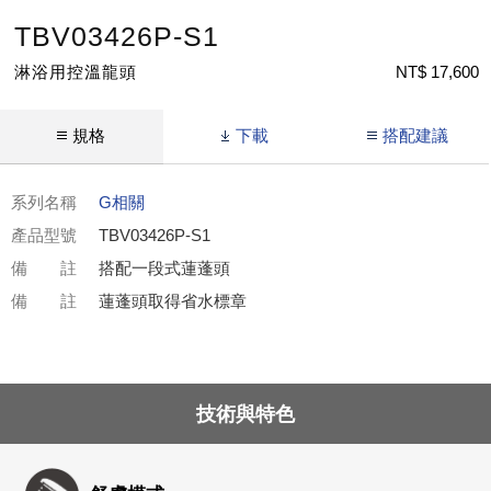
TBV03426P-S1
淋浴用控溫龍頭
NT$ 17,600
規格
下載
搭配建議
系列名稱
G相關
產品型號
TBV03426P-S1
備 註
搭配一段式蓮蓬頭
備 註
蓮蓬頭取得省水標章
技術與特色