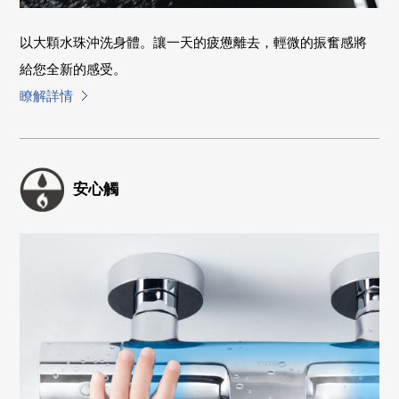
以大顆水珠沖洗身體。讓一天的疲憊離去，輕微的振奮感將
給您全新的感受。
瞭解詳情
安心觸